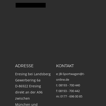
ADRESSE
KONTAKT
Eresing bei Landsberg
e: JB-Sportwagen@t-
online.de
Gewerbering 6a
t: 08193 - 700 440
D-86922 Eresing
f: 08193 - 700 442
direkt an der A96 
m: 0177 - 696 00 85
zwischen
München und 